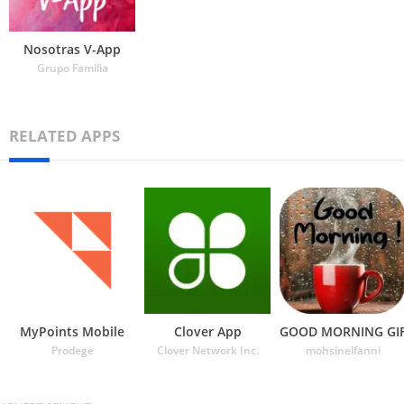
Nosotras V-App
Grupo Familia
RELATED APPS
MyPoints Mobile
Clover App
GOOD MORNING GI
Prodege
Clover Network Inc.
mohsinelfanni