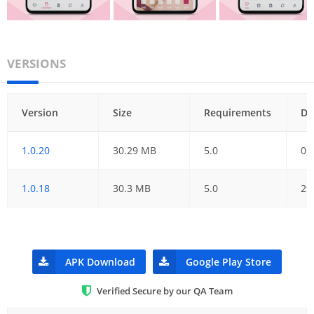
VERSIONS
Version
Size
Requirements
Da
1.0.20
30.29 MB
5.0
05
1.0.18
30.3 MB
5.0
29
APK Download
Google Play Store
Verified Secure by our QA Team