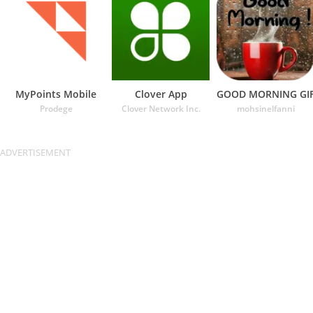
MyPoints Mobile
Clover App
GOOD MORNING GI
Prodege
Clover Network Inc.
mohsinelfanni